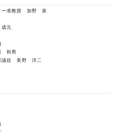
ター准教授 加野 泉
 成元
朗
原 和男
審議役 美野 洋二
義
吾