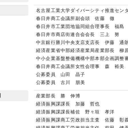
名古屋工業大学ダイバーシティ推進セン
春日井商工会議所副会頭 佐藤 徹
春日井市工業団地協同組合理事長 福島
春日井市商店街連合会会長 三上 努
中京銀行勝川中央支店支店長 伊藤 通
経済産業省中部経済産業局産業部長 柳
中小企業基盤整備機構中部本部企画調整
春日井商工会議所女性会理事 森 裕美
公募委員 山田 晶子
公募委員 古川 朋美
】
産業部長 勝 伸博
経済振興課課長 加藤 哲也
経済振興課課長補佐 野々垣 孝洋
経済振興課商工労政担当主査 佐藤 彰
経済振興課商工労政担当主任 前田 健