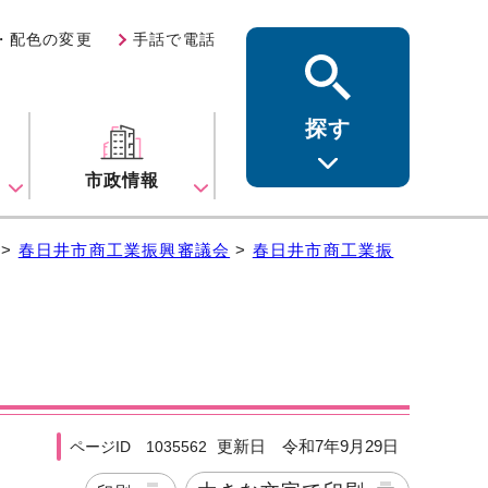
・配色の変更
手話で電話
探す
ス
市政情報
>
春日井市商工業振興審議会
>
春日井市商工業振
更新日 令和7年9月29日
ページID 1035562