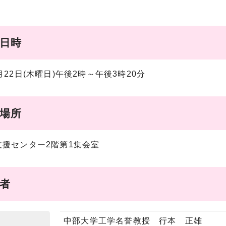
催日時
月22日(木曜日)午後2時～午後3時20分
催場所
支援センター2階第1集会室
席者
中部大学工学名誉教授 行本 正雄