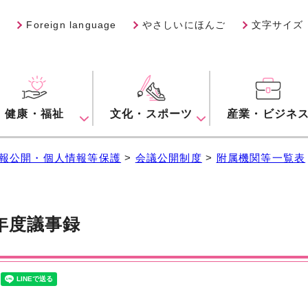
Foreign language
やさしいにほんご
文字サイズ
健康・福祉
文化・スポーツ
産業・ビジネ
報公開・個人情報等保護
>
会議公開制度
>
附属機関等一覧表
年度議事録