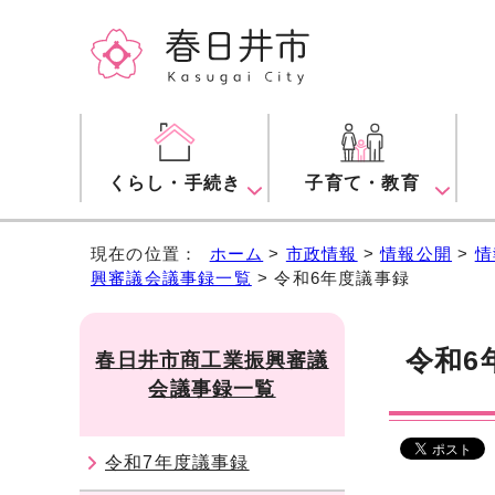
くらし・手続き
子育て・教育
現在の位置：
ホーム
>
市政情報
>
情報公開
>
情
興審議会議事録一覧
> 令和6年度議事録
令和6
春日井市商工業振興審議
会議事録一覧
令和7年度議事録