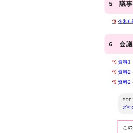
5 議
令和6
6 会
資料1
資料2
資料2
PD
ズ社
この