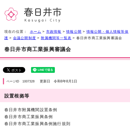
現在の位置：
ホーム
>
市政情報
>
情報公開
>
情報公開・個人情報等保
護
>
会議公開制度
>
附属機関等一覧表
> 春日井市商工業振興審議会
春日井市商工業振興審議会
更新日 令和8年8月1日
ページID 1007328
設置根拠等
春日井市附属機関設置条例
春日井市商工業振興条例
春日井市商工業振興条例施行規則