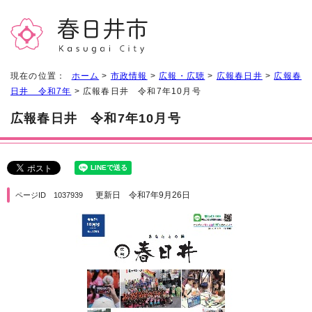
現在の位置：
ホーム
>
市政情報
>
広報・広聴
>
広報春日井
>
広報春
日井 令和7年
> 広報春日井 令和7年10月号
広報春日井 令和7年10月号
更新日 令和7年9月26日
ページID 1037939