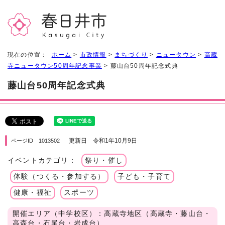
現在の位置：
ホーム
>
市政情報
>
まちづくり
>
ニュータウン
>
高蔵
寺ニュータウン50周年記念事業
> 藤山台50周年記念式典
藤山台50周年記念式典
更新日 令和1年10月9日
ページID 1013502
イベントカテゴリ：
祭り・催し
体験（つくる・参加する）
子ども・子育て
健康・福祉
スポーツ
開催エリア（中学校区）：高蔵寺地区（高蔵寺・藤山台・
高森台・石尾台・岩成台）