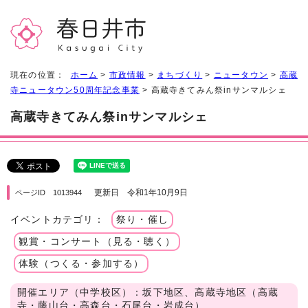
現在の位置：
ホーム
>
市政情報
>
まちづくり
>
ニュータウン
>
高蔵
寺ニュータウン50周年記念事業
> 高蔵寺きてみん祭inサンマルシェ
高蔵寺きてみん祭inサンマルシェ
更新日 令和1年10月9日
ページID 1013944
イベントカテゴリ：
祭り・催し
観賞・コンサート（見る・聴く）
体験（つくる・参加する）
開催エリア（中学校区）：坂下地区、高蔵寺地区（高蔵
寺・藤山台・高森台・石尾台・岩成台）