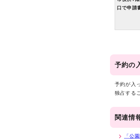
口で申請
予約の
予約が入
独占する
関連情
「公