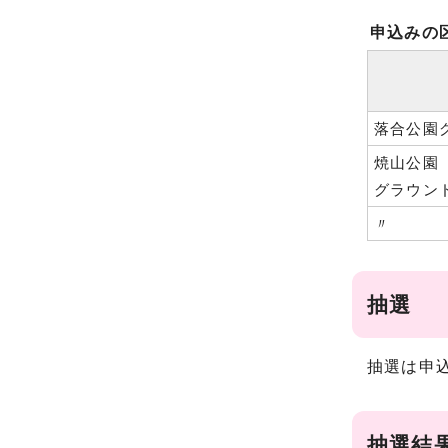
申込みの
落合公園
焼山公園
グラウン
〃
抽選
抽選は申
抽選結