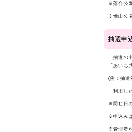
※落合公
※焼山公
抽選申
抽選の申
「あいち
(例：抽選
利用した
※同じ日
※申込み
※管理者