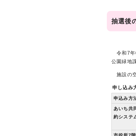
抽選後
令和7年
公園緑地
施設の空
申し込み
申込み方
あいち共
約システ
市役所7