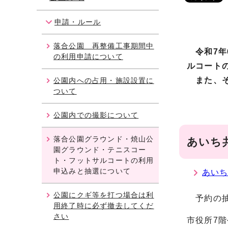
申請・ルール
落合公園 再整備工事期間中
令和7
の利用申請について
ルコート
また、そ
公園内への占用・施設設置に
ついて
公園内での撮影について
落合公園グラウンド・焼山公
あいち
園グラウンド・テニスコー
ト・フットサルコートの利用
申込みと抽選について
あい
公園にクギ等を打つ場合は利
予約の抽
用終了時に必ず撤去してくだ
さい
市役所7