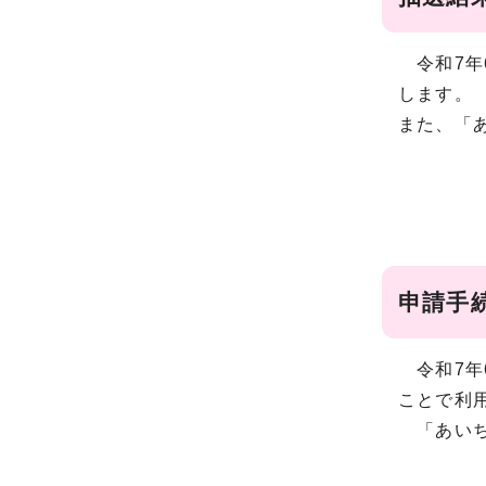
令和7年
します。
また、「
申請手
令和7年
ことで利
「あいち