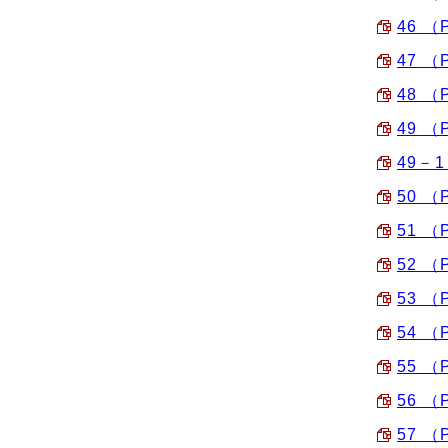
46 （
47 （
48 （
49 （
49－1
50 （
51 （
52 （
53 （
54 （
55 （
56 （
57 （