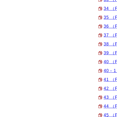
34 （
35 （
36 （
37 （
38 （
39 （
40 （
40－1
41 （
42 （
43 （
44 （
45 （