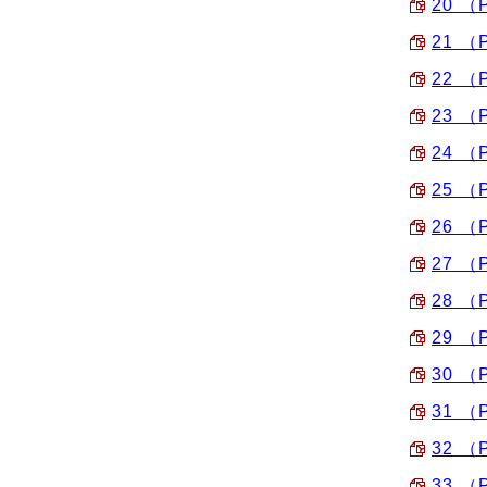
20 （
21 （
22 （
23 （
24 （
25 （
26 （
27 （
28 （
29 （
30 （
31 （
32 （
33 （