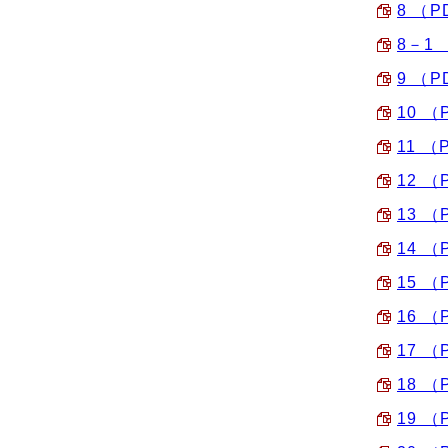
8 （P
8－1 
9 （P
10 （
11 （
12 （
13 （
14 （
15 （
16 （
17 （
18 （
19 （