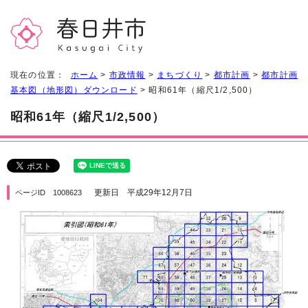
現在の位置：
ホーム
>
市政情報
>
まちづくり
>
都市計画
>
都市計画
基本図（地形図）ダウンロード
> 昭和61年（縮尺1/2,500）
昭和61年（縮尺1/2,500）
更新日 平成29年12月7日
ページID 1008623