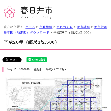
現在の位置：
ホーム
>
市政情報
>
まちづくり
>
都市計画
>
都市計画
基本図（地形図）ダウンロード
> 平成26年（縮尺1/2,500）
平成26年（縮尺1/2,500）
更新日 平成29年12月7日
ページID 1008628