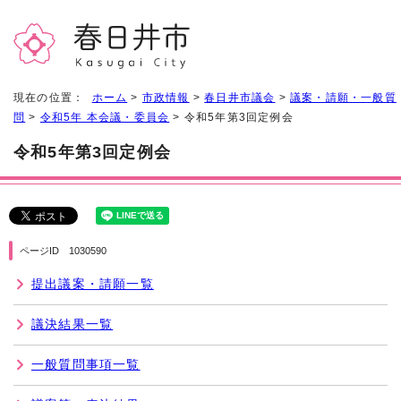
現在の位置：
ホーム
>
市政情報
>
春日井市議会
>
議案・請願・一般質
問
>
令和5年 本会議・委員会
> 令和5年第3回定例会
令和5年第3回定例会
ページID 1030590
提出議案・請願一覧
議決結果一覧
一般質問事項一覧