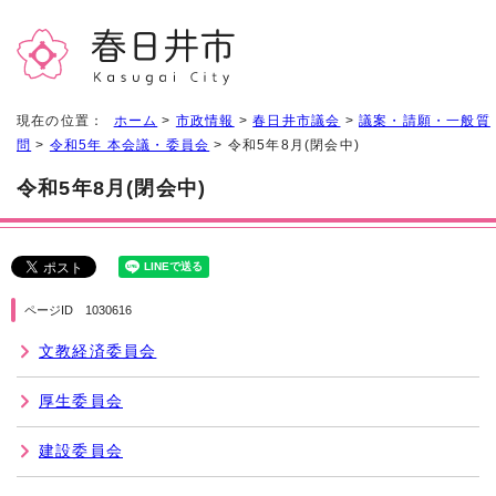
現在の位置：
ホーム
>
市政情報
>
春日井市議会
>
議案・請願・一般質
問
>
令和5年 本会議・委員会
> 令和5年8月(閉会中)
令和5年8月(閉会中)
ページID 1030616
文教経済委員会
厚生委員会
建設委員会