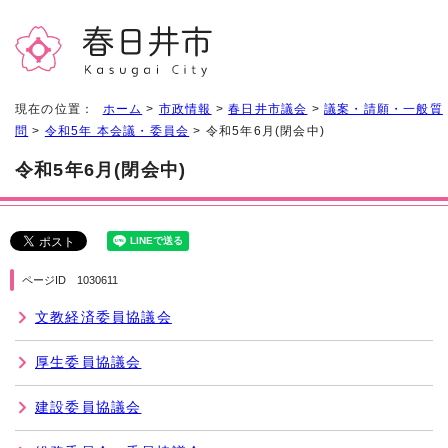
現在の位置：
ホーム
>
市政情報
>
春日井市議会
>
議案・請願・一般質
問
>
令和5年 本会議・委員会
> 令和5年6月(閉会中)
令和5年6月(閉会中)
ページID 1030611
文教経済委員協議会
厚生委員協議会
建設委員協議会