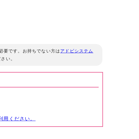
」が必要です。お持ちでない方は
アドビシステム
ださい。
利用ください。