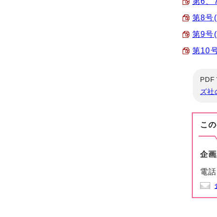
第6、7
第8号(
第9号(
第10号
PD
ズ社
この
企画
電話