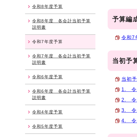
令和8年度予算
予算編
令和8年度 各会計当初予算
説明書
令和7
令和7年度予算
令和7年度 各会計当初予算
当初予
説明書
令和6年度予算
当初予
1. 
令和6年度 各会計当初予算
説明書
2. 
3. 
令和4年度予算
4. 
令和5年度予算