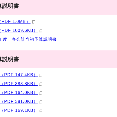
算説明書
PDF 1.0MB）
PDF 1009.6KB）
年度 各会計当初予算説明書
算説明書
（PDF 147.4KB）
（PDF 383.8KB）
（PDF 164.0KB）
（PDF 381.0KB）
（PDF 169.1KB）