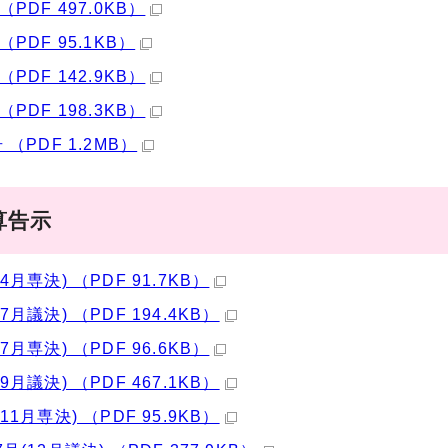
（PDF 497.0KB）
（PDF 95.1KB）
（PDF 142.9KB）
（PDF 198.3KB）
 （PDF 1.2MB）
算告示
4月専決) （PDF 91.7KB）
7月議決) （PDF 194.4KB）
7月専決) （PDF 96.6KB）
9月議決) （PDF 467.1KB）
11月専決) （PDF 95.9KB）