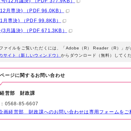
号(12月議決) （PDF 377.9KB）
12月専決) （PDF 96.0KB）
1月専決) （PDF 99.8KB）
(3月議決) （PDF 671.3KB）
Fファイルをご覧いただくには、「Adobe（R） Reader（R）
のサイト（新しいウィンドウ）
からダウンロード（無料）してく
ページに関する
お問い合わせ
経営部 財政課
：
0568-85-6607
企画経営部 財政課へのお問い合わせは専用フォームをご