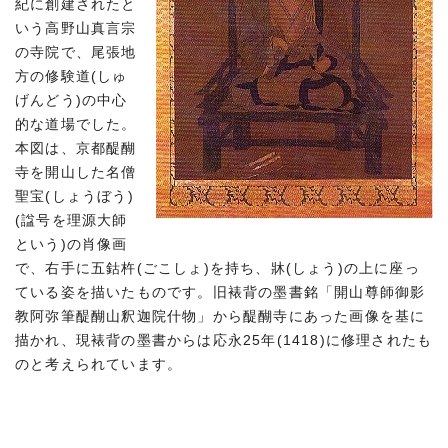
紀に創建されたと
いう高野山真言宗
の寺院で、尾張地
方の修験道(しゅ
げんどう)の中心
的な道場でした。
本図は、京都醍醐
寺を開山した名僧
聖宝(しょうぼう)
(諡号を理源大師
という)の肖像画
で、右手に五鈷杵(ごこしょ)を持ち、牀(しょう)の上に座っ
ている姿を描いたものです。旧裱背の墨書銘「開山尊師御影
教阿弥筆醍醐山釈迦院什物」から醍醐寺にあった画像を基に
描かれ、現裱背の墨書からは応永25年(1418)に修理されたも
のと考えられています。