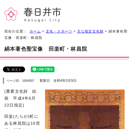
現在の位置：
ホーム
>
文化・スポーツ
>
主な指定文化財
> 絹本著色聖
宝像 田楽町・林昌院
絹本著色聖宝像 田楽町・林昌院
更新日 令和4年3月9日
ページID 1004597
(重要文化財 絵
画 平成4年6月
22日指定)
田楽(たらが)町に
ある林昌院は16世