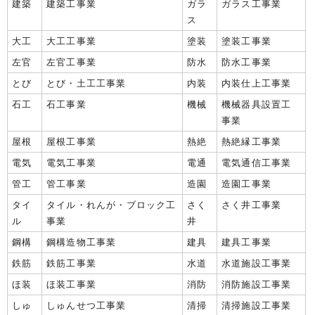
建築
建築工事業
ガラ
ガラス工事業
ス
大工
大工工事業
塗装
塗装工事業
左官
左官工事業
防水
防水工事業
とび
とび・土工工事業
内装
内装仕上工事業
石工
石工事業
機械
機械器具設置工
事業
屋根
屋根工事業
熱絶
熱絶縁工事業
電気
電気工事業
電通
電気通信工事業
管工
管工事業
造園
造園工事業
タイ
タイル・れんが・ブロック工
さく
さく井工事業
ル
事業
井
鋼構
鋼構造物工事業
建具
建具工事業
鉄筋
鉄筋工事業
水道
水道施設工事業
ほ装
ほ装工事業
消防
消防施設工事業
しゅ
しゅんせつ工事業
清掃
清掃施設工事業