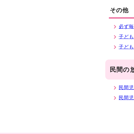
その他
必ず
子ども
子ども
民間の
民間
民間