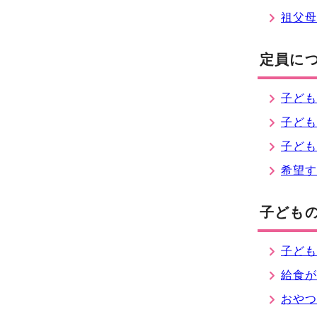
祖父
定員に
子ど
子ども
子ど
希望
子ども
子ど
給食
おや