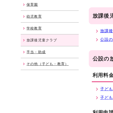
保育園
放課後
幼児教育
学校教育
放課後
公設
放課後児童クラブ
手当・助成
公設の
その他（子ども・教育）
利用料
子ども
子ど
利用申