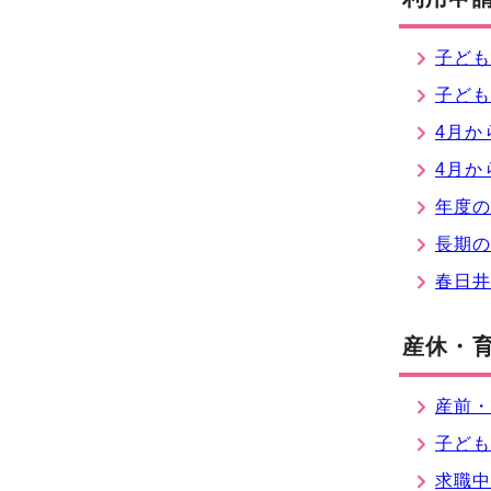
子ど
子ども
4月か
4月か
年度
長期
春日
産休・
産前
子ど
求職