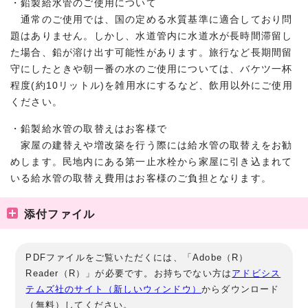
・鉛製給水管のご使用について
通常のご使用では、国の定める水質基準に適合しており問
題はありません。しかし、水道管内に水道水が長時間滞留し
た場合、鉛が溶け出す可能性があります。旅行など長期間留
守にしたときや朝一番の水のご使用については、バケツ一杯
程度(約10リットル)を雑用水にするなど、飲用以外にご使用
ください。
・鉛製給水管の取替えはお客様で
家屋の建替えや増改築を行う際には給水管の取替えをお勧
めします。民地内にある第一止水栓から家屋に引き込まれて
いる給水管の取替え費用はお客様のご負担となります。
添付ファイル
PDFファイルをご覧いただくには、「Adobe（R）
Reader（R）」が必要です。お持ちでない方は
アドビシス
テムズ社のサイト（新しいウィンドウ）
からダウンロード
（無料）してください。