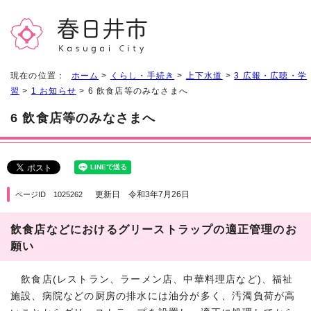
現在の位置：
ホーム
>
くらし・手続き
>
上下水道
>
3 広報・広聴・学
習
>
1 お知らせ
> 6 飲食店等のみなさまへ
6 飲食店等のみなさまへ
更新日 令和3年7月26日
ページID 1025262
飲食店などにおけるグリーストラップの適正管理のお
願い
飲食店(レストラン、ラーメン店、中華料理店など)、福祉
施設、病院などの厨房の排水には油分が多く、汚濁負荷が高