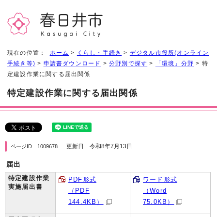
現在の位置：
ホーム
>
くらし・手続き
>
デジタル市役所(オンライン
手続き等)
>
申請書ダウンロード
>
分野別で探す
>
「環境」分野
> 特
定建設作業に関する届出関係
特定建設作業に関する届出関係
更新日 令和8年7月13日
ページID 1009678
届出
特定建設作業
PDF形式
ワード形式
実施届出書
（PDF
（Word
144.4KB）
75.0KB）