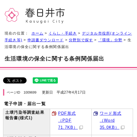
現在の位置：
ホーム
>
くらし・手続き
>
デジタル市役所(オンライン
手続き等)
>
申請書ダウンロード
>
分野別で探す
>
「環境」分野
> 生
活環境の保全に関する条例関係届出
生活環境の保全に関する条例関係届出
更新日 平成27年4月17日
ページID 1009699
電子申請・届出一覧
土壌汚染等調査結果
PDF形式
ワード形式
報告書(様式1)
（PDF
（Word
71.7KB）
35.0KB）