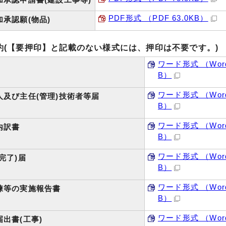
PDF形式 （PDF 63.0KB）
承認願(物品)
約(【要押印】と記載のない様式には、押印は不要です。)
ワード形式 （Word
B）
ワード形式 （Word
人及び主任(管理)技術者等届
B）
ワード形式 （Word
内訳書
B）
ワード形式 （Word
完了)届
B）
ワード形式 （Word
練等の実施報告書
B）
ワード形式 （Word
出書(工事)