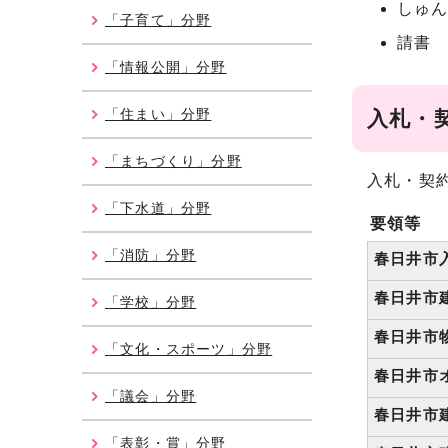
しゅん
「子育て」分野
請書
「情報公開」分野
「住まい」分野
入札・
「まちづくり」分野
入札・契
「下水道」分野
要領等
「消防」分野
春日井市
春日井市
「学校」分野
春日井市
「文化・スポーツ」分野
春日井市
「議会」分野
春日井市
「表彰・賞」分野