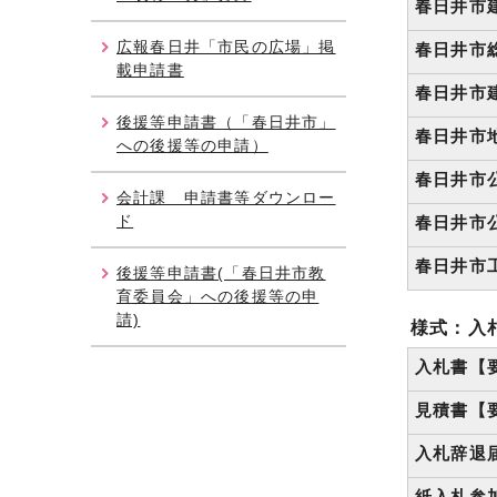
春日井市
広報春日井「市民の広場」掲
春日井市
載申請書
春日井市
後援等申請書（「春日井市」
春日井市
への後援等の申請）
春日井市
会計課 申請書等ダウンロー
ド
春日井市
春日井市
後援等申請書(「春日井市教
育委員会」への後援等の申
請)
様式：入
入札書【
見積書【
入札辞退
紙入札参