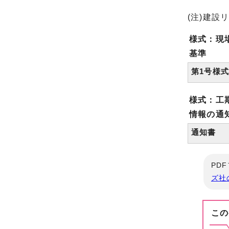
(注)建
様式：現
基準
第1
様式：工
情報の通
通
PD
ズ社
この