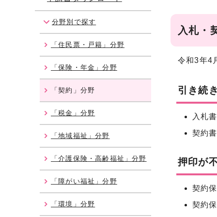
分野別で探す
入札・
「住民票・戸籍」分野
令和3年
「保険・年金」分野
引き続
「契約」分野
「税金」分野
入札
契約
「地域福祉」分野
「介護保険・高齢福祉」分野
押印が
「障がい福祉」分野
契約
「環境」分野
契約保