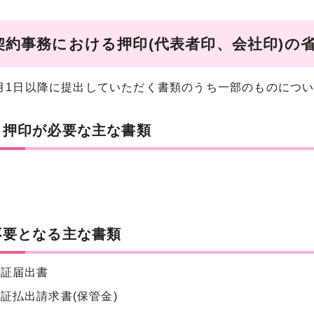
契約事務における押印(代表者印、会社印)の
4月1日以降に提出していただく書類のうち一部のものにつ
き押印が必要な主な書類
書
書
不要となる主な書類
保証届出書
証払出請求書(保管金)