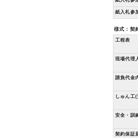
紙入札参加
様式：契
工程表
現場代理
請負代金
しゅん工(
安全・訓
契約保証届