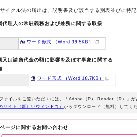
設リサイクル法の届出は、説明書及び該当する別表並びに特
場代理人の常駐義務および兼務に関する取扱
ワード形式 （Word 39.5KB）
号様式
期又は請負代金の額に影響を及ぼす事象に関する
知
ワード形式 （Word 18.7KB）
知書
Fファイルをご覧いただくには、「Adobe（R） Reader（R）
のサイト（新しいウィンドウ）
からダウンロード（無料）してく
ページに関する
お問い合わせ