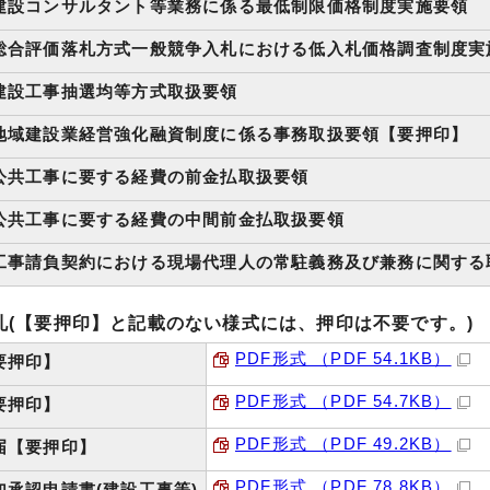
建設コンサルタント等業務に係る最低制限価格制度実施要領
総合評価落札方式一般競争入札における低入札価格調査制度実
建設工事抽選均等方式取扱要領
地域建設業経営強化融資制度に係る事務取扱要領【要押印】
公共工事に要する経費の前金払取扱要領
公共工事に要する経費の中間前金払取扱要領
工事請負契約における現場代理人の常駐義務及び兼務に関する
札(【要押印】と記載のない様式には、押印は不要です。)
PDF形式 （PDF 54.1KB）
要押印】
PDF形式 （PDF 54.7KB）
要押印】
PDF形式 （PDF 49.2KB）
届【要押印】
PDF形式 （PDF 78.8KB）
加承認申請書(建設工事等)