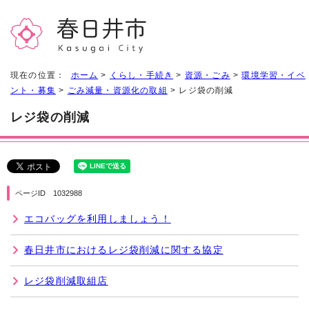
現在の位置：
ホーム
>
くらし・手続き
>
資源・ごみ
>
環境学習・イベ
ント・募集
>
ごみ減量・資源化の取組
> レジ袋の削減
レジ袋の削減
ページID 1032988
エコバッグを利用しましょう！
春日井市におけるレジ袋削減に関する協定
レジ袋削減取組店