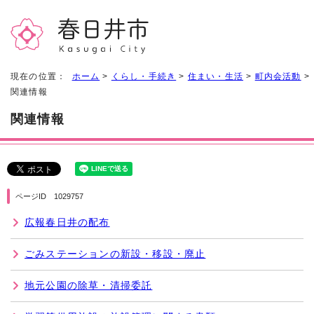
現在の位置：
ホーム
>
くらし・手続き
>
住まい・生活
>
町内会活動
>
関連情報
関連情報
ページID 1029757
広報春日井の配布
ごみステーションの新設・移設・廃止
地元公園の除草・清掃委託