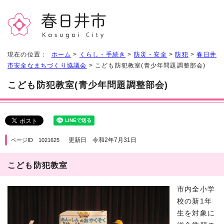
現在の位置：
ホーム
>
くらし・手続き
>
防災・安全
>
防犯
>
春日井
市安全なまちづくり協議会
> こども防犯教室(青少年問題調整部会)
こども防犯教室(青少年問題調整部会)
更新日 令和2年7月31日
ページID 1021625
こども防犯教室
市内全小学
校の新1年
生を対象に