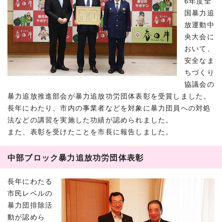
6年度全
国暴力追
放運動中
央大会に
おいて、
安全なま
ちづくり
協議会の
暴力追放推進部会が暴力追放功労団体表彰を受賞しました。
長年にわたり、市内の事業者などを対象に暴力団員への対処
法などの講習を実施した功績が認められました。
また、表彰を受けたことを市長に報告しました。
中部ブロック暴力追放功労団体表彰
長年にわたる
市民レベルの
暴力団排除活
動が認めら