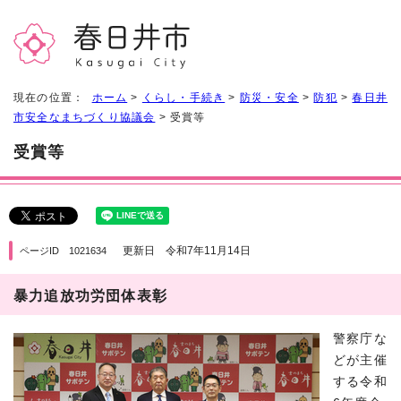
現在の位置：
ホーム
>
くらし・手続き
>
防災・安全
>
防犯
>
春日井
市安全なまちづくり協議会
> 受賞等
受賞等
更新日 令和7年11月14日
ページID 1021634
暴力追放功労団体表彰
警察庁な
どが主催
する令和