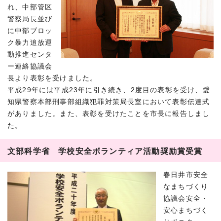
れ、中部管区
警察局長並び
に中部ブロッ
ク暴力追放運
動推進センタ
ー連絡協議会
長より表彰を受けました。
平成29年には平成23年に引き続き、2度目の表彰を受け、愛
知県警察本部刑事部組織犯罪対策局長室において表彰伝達式
がありました。また、表彰を受けたことを市長に報告しまし
た。
文部科学省 学校安全ボランティア活動奨励賞受賞
春日井市安全
なまちづくり
協議会安全・
安心まちづく