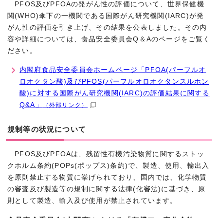
PFOS及びPFOAの発がん性の評価について、世界保健機
関(WHO)傘下の一機関である国際がん研究機関(IARC)が発
がん性の評価を引き上げ、その結果を公表しました。その内
容や詳細については、食品安全委員会Q＆Aのページをご覧く
ださい。
内閣府食品安全委員会ホームページ「PFOA(パーフルオ
ロオクタン酸)及びPFOS(パーフルオロオクタンスルホン
酸)に対する国際がん研究機関(IARC)の評価結果に関する
Q&A」
（外部リンク）
規制等の状況について
PFOS及びPFOAは、残留性有機汚染物質に関するストッ
クホルム条約(POPs(ポップス)条約)で、製造、使用、輸出入
を原則禁止する物質に挙げられており、国内では、化学物質
の審査及び製造等の規制に関する法律(化審法)に基づき、原
則として製造、輸入及び使用が禁止されています。