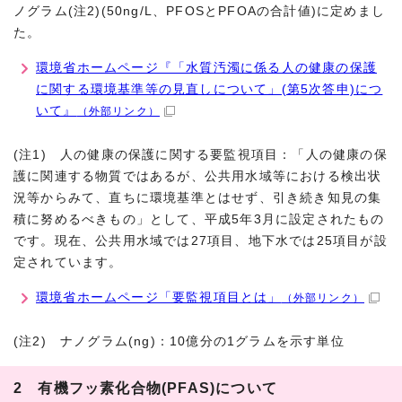
ノグラム(注2)(50ng/L、PFOSとPFOAの合計値)に定めまし
た。
環境省ホームページ『「水質汚濁に係る人の健康の保護
に関する環境基準等の見直しについて」(第5次答申)につ
いて』
（外部リンク）
(注1) 人の健康の保護に関する要監視項目：「人の健康の保
護に関連する物質ではあるが、公共用水域等における検出状
況等からみて、直ちに環境基準とはせず、引き続き知見の集
積に努めるべきもの」として、平成5年3月に設定されたもの
です。現在、公共用水域では27項目、地下水では25項目が設
定されています。
環境省ホームページ「要監視項目とは」
（外部リンク）
(注2) ナノグラム(ng)：10億分の1グラムを示す単位
2 有機フッ素化合物(PFAS)について