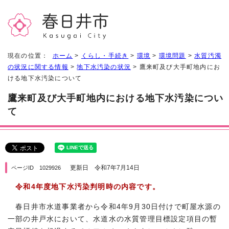
現在の位置：
ホーム
>
くらし・手続き
>
環境
>
環境問題
>
水質汚濁
の状況に関する情報
>
地下水汚染の状況
> 鷹来町及び大手町地内にお
ける地下水汚染について
鷹来町及び大手町地内における地下水汚染につい
て
更新日 令和7年7月14日
ページID 1029926
令和4年度地下水汚染判明時の内容です。
春日井市水道事業者から令和4年9月30日付けで町屋水源の
一部の井戸水において、水道水の水質管理目標設定項目の暫