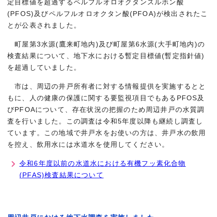
定目標値を超過するペルフルオロオクタンスルホン酸
(PFOS)及びペルフルオロオクタン酸(PFOA)が検出されたこ
とが公表されました。
町屋第3水源(鷹来町地内)及び町屋第6水源(大手町地内)の
検査結果について、地下水における暫定目標値(暫定指針値)
を超過していました。
市は、周辺の井戸所有者に対する情報提供を実施するとと
もに、人の健康の保護に関する要監視項目でもあるPFOS及
びPFOAについて、存在状況の把握のため周辺井戸の水質調
査を行いました。この調査は令和5年度以降も継続し調査し
ています。この地域で井戸水をお使いの方は、井戸水の飲用
を控え、飲用水には水道水を使用してください。
令和6年度以前の水道水における有機フッ素化合物
(PFAS)検査結果について