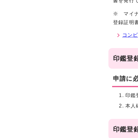
書を発行
※ マイ
登録証明
コン
印鑑登
申請に
印鑑
本人
印鑑登