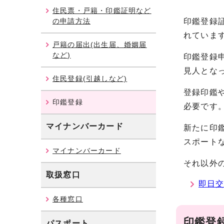
住民票・戸籍・印鑑証明など
の申請方法
印鑑登録
れていま
戸籍の届出(出生届、婚姻届
など)
印鑑登録
見人とな
住民登録(引越しなど)
登録印鑑
印鑑登録
必要です
マイナンバーカード
新たに印
スポート
マイナンバーカード
それ以外
取扱窓口
即日
各種窓口
印鑑登
パスポート