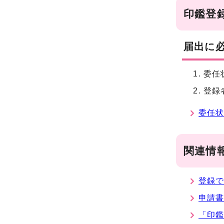
印鑑登
届出に
委任
登録
委任
関連情
登録
申請書
「印