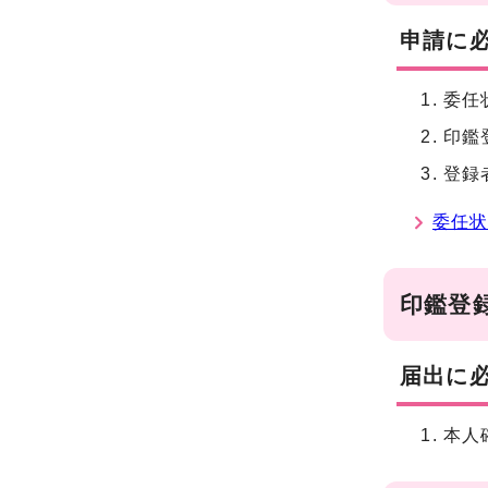
申請に
委任
印鑑
登録
委任
印鑑登
届出に
本人