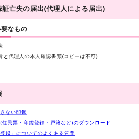
録証亡失の届出(代理人による届出)
必要なもの
状
者と代理人の本人確認書類(コピーは不可)
状
報
できない印鑑
(住民票・印鑑登録・戸籍など)のダウンロード
鑑登録」についてのよくある質問