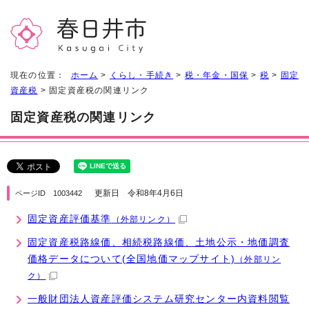
現在の位置：
ホーム
>
くらし・手続き
>
税・年金・国保
>
税
>
固定
資産税
> 固定資産税の関連リンク
固定資産税の関連リンク
更新日 令和8年4月6日
ページID 1003442
固定資産評価基準
（外部リンク）
固定資産税路線価、相続税路線価、土地公示・地価調査
価格データについて(全国地価マップサイト)
（外部リン
ク）
一般財団法人資産評価システム研究センター内資料閲覧