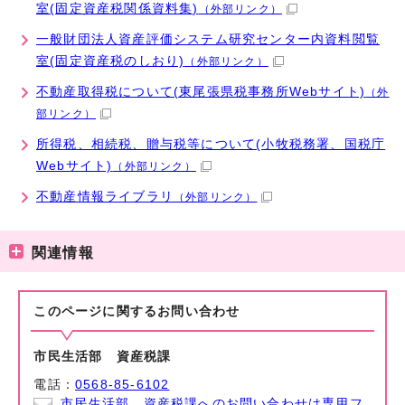
室(固定資産税関係資料集)
（外部リンク）
一般財団法人資産評価システム研究センター内資料閲覧
室(固定資産税のしおり)
（外部リンク）
不動産取得税について(東尾張県税事務所Webサイト)
（外
部リンク）
所得税、相続税、贈与税等について(小牧税務署、国税庁
Webサイト)
（外部リンク）
不動産情報ライブラリ
（外部リンク）
関連情報
このページに関する
お問い合わせ
市民生活部 資産税課
電話：
0568-85-6102
市民生活部 資産税課へのお問い合わせは専用フ