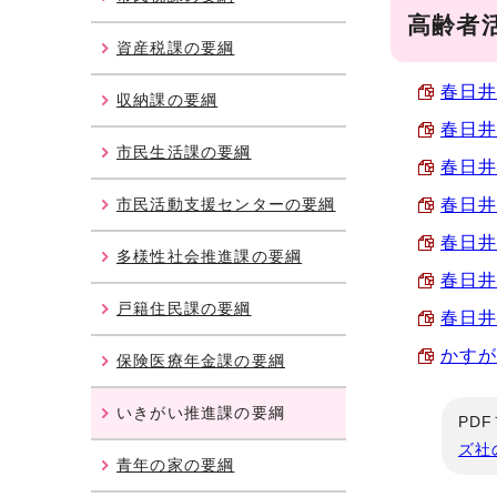
高齢者
資産税課の要綱
春日井
収納課の要綱
春日井
市民生活課の要綱
春日井
市民活動支援センターの要綱
春日井
春日井
多様性社会推進課の要綱
春日井
戸籍住民課の要綱
春日井
かすが
保険医療年金課の要綱
いきがい推進課の要綱
PD
ズ社
青年の家の要綱