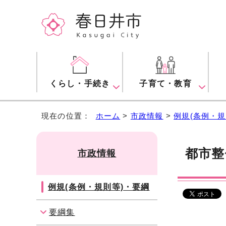
くらし・手続き
子育て・教育
現在の位置：
ホーム
>
市政情報
>
例規(条例・規
都市整
市政情報
例規(条例・規則等)・要綱
要綱集