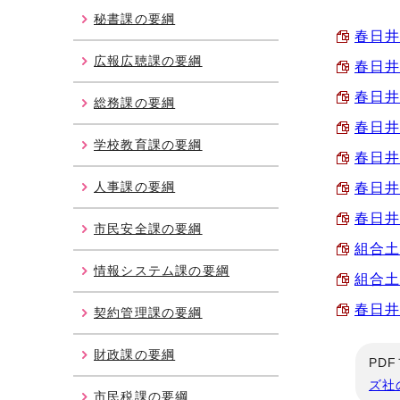
秘書課の要綱
春日井
広報広聴課の要綱
春日井
春日井
総務課の要綱
春日井
学校教育課の要綱
春日井
人事課の要綱
春日井
春日井
市民安全課の要綱
組合土
情報システム課の要綱
組合土
春日井
契約管理課の要綱
財政課の要綱
PD
ズ社
市民税課の要綱