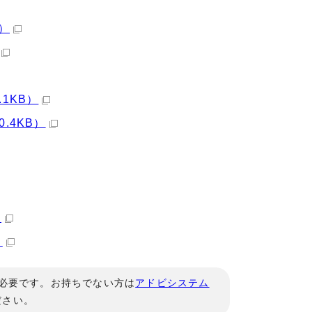
）
1KB）
.4KB）
）
）
」が必要です。お持ちでない方は
アドビシステム
ださい。