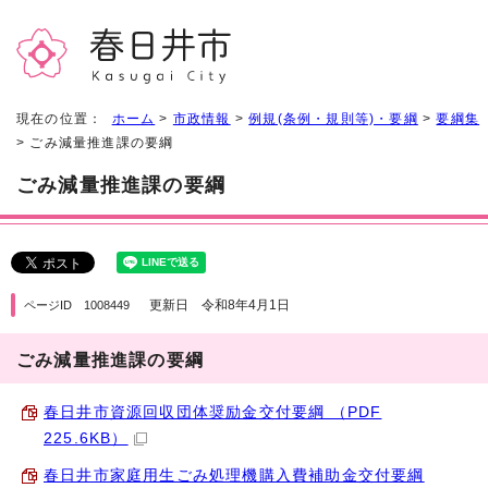
現在の位置：
ホーム
>
市政情報
>
例規(条例・規則等)・要綱
>
要綱集
> ごみ減量推進課の要綱
ごみ減量推進課の要綱
更新日 令和8年4月1日
ページID 1008449
ごみ減量推進課の要綱
春日井市資源回収団体奨励金交付要綱 （PDF
225.6KB）
春日井市家庭用生ごみ処理機購入費補助金交付要綱