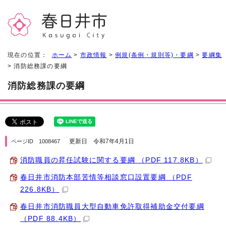
現在の位置：
ホーム
>
市政情報
>
例規(条例・規則等)・要綱
>
要綱集
> 消防総務課の要綱
消防総務課の要綱
更新日 令和7年4月1日
ページID 1008467
消防職員の昇任試験に関する要綱 （PDF 117.8KB）
春日井市消防本部苦情等相談窓口設置要綱 （PDF
226.8KB）
春日井市消防職員大型自動車免許取得補助金交付要綱
（PDF 88.4KB）