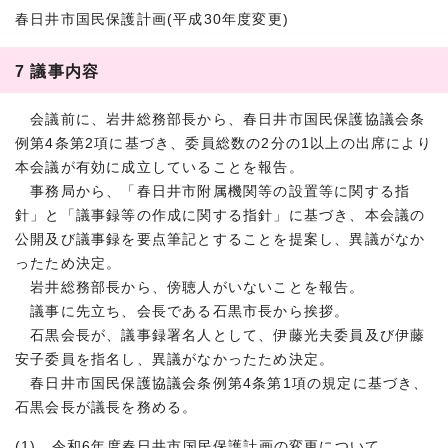
春日井市国民保護計画(平成30年度変更)
7 議事内容
会議前に、岩井総務部長から、春日井市国民保護協議会条
例第4条第2項に基づき、委員総数の2分の1以上の出席により
本会議が有効に成立していることを報告。
事務局から、「春日井市附属機関等の設置等に関する指
針」と「議事録等の作成に関する指針」に基づき、本会議の
公開及び議事録を要点筆記とすることを提案し、異議がなか
ったため決定。
岩井総務部長から、傍聴人がいないことを報告。
議事に先立ち、会長である石黒市長から挨拶。
石黒会長が、議事録署名人として、伊藤光夫委員及び伊藤
安子委員を指名し、異議がなかったため決定。
春日井市国民保護協議会条例第4条第1項の規定に基づき、
石黒会長が議長を務める。
(1) 令和6年度春日井市国民保護計画の変更について