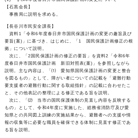
【石黒会長】
事務局に説明を求める。
【長谷川市民安全課長】
資料1「令和6年度春日井市国民保護計画の変更の趣旨及び
要旨(案)」に基づき、はじめに、「1 国民保護計画修正の根
拠」について説明。
次に、「2国民保護計画の修正の要旨」を資料2「令和6年
度春日井市国民保護計画 新旧対照表(案)」を参照しながら
説明。主な内容は、「⑴ 愛知県国民保護計画の変更と整合
を図るもの」として、障がい者についての記載を「避難行動
要支援者の避難行動に関する取組指針」の記載に合わせたこ
と、その他表記の整理による修正である旨を説明。
次に、「⑵ 当市の国民保護体制の見直し内容を反映する
もの」として、令和4年度に実施した、総務省消防庁及び愛
知県との共同図上訓練の実施結果から、避難者への支援や情
報の収集等に必要な職員を確保できる体制に見直す修正であ
る旨を説明。