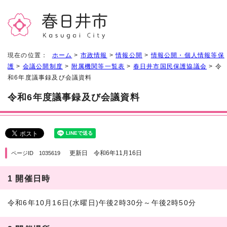
現在の位置：
ホーム
>
市政情報
>
情報公開
>
情報公開・個人情報等保
護
>
会議公開制度
>
附属機関等一覧表
>
春日井市国民保護協議会
> 令
和6年度議事録及び会議資料
令和6年度議事録及び会議資料
更新日 令和6年11月16日
ページID 1035619
1 開催日時
令和6年10月16日(水曜日)午後2時30分～午後2時50分