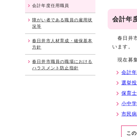
会計年度任用職員
会計年
障がい者である職員の雇用状
況等
春日井市
春日井市人材育成・確保基本
います。
方針
現在募集
春日井市職員の職場における
ハラスメント防止指針
会計
選挙
保育士
小中
市民
この