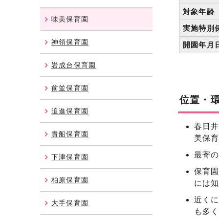
対象年齢
味美保育園
実施特別
神領保育園
開園年月
岩成台保育園
前並保育園
位置・
追進保育園
春日井
貴船保育園
美保
最寄の
下津保育園
保育
柏原保育園
には
近く
大手保育園
も多