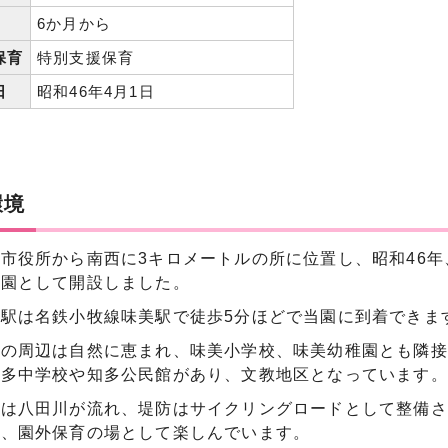
6か月から
保育
特別支援保育
日
昭和46年4月1日
環境
市役所から南西に3キロメートルの所に位置し、昭和46
育園として開設しました。
駅は名鉄小牧線味美駅で徒歩5分ほどで当園に到着できま
園の周辺は自然に恵まれ、味美小学校、味美幼稚園とも隣接
知多中学校や知多公民館があり、文教地区となっています。
には八田川が流れ、堤防はサイクリングロードとして整備さ
く、園外保育の場として楽しんでいます。