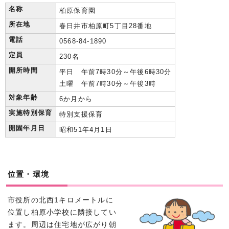
名称
柏原保育園
所在地
春日井市柏原町5丁目28番地
電話
0568-84-1890
定員
230名
開所時間
平日 午前7時30分～午後6時30分
土曜 午前7時30分～午後3時
対象年齢
6か月から
実施特別保育
特別支援保育
開園年月日
昭和51年4月1日
位置・環境
市役所の北西1キロメートルに
位置し柏原小学校に隣接してい
ます。周辺は住宅地が広がり朝