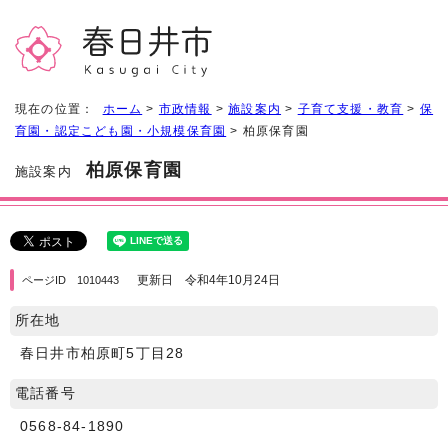
現在の位置：
ホーム
>
市政情報
>
施設案内
>
子育て支援・教育
>
保
育園・認定こども園・小規模保育園
> 柏原保育園
柏原保育園
施設案内
更新日 令和4年10月24日
ページID 1010443
所在地
春日井市柏原町5丁目28
電話番号
0568-84-1890