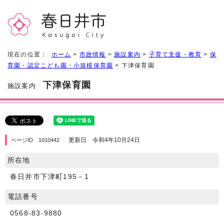
現在の位置：
ホーム
>
市政情報
>
施設案内
>
子育て支援・教育
>
保
育園・認定こども園・小規模保育園
> 下津保育園
下津保育園
施設案内
更新日 令和4年10月24日
ページID 1010442
所在地
春日井市下津町195－1
電話番号
0568-83-9880