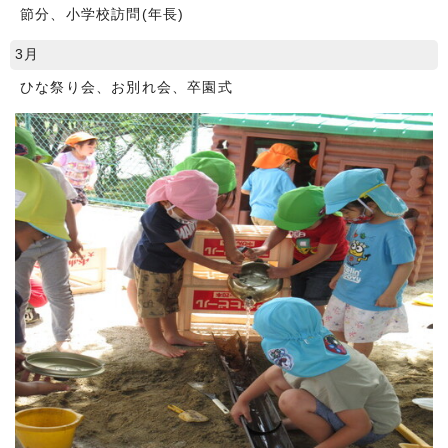
節分、小学校訪問(年長)
3月
ひな祭り会、お別れ会、卒園式