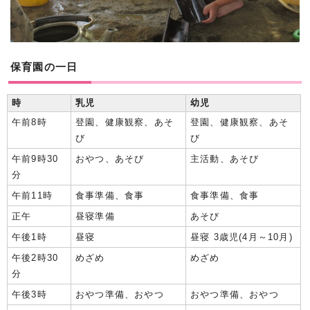
保育園の一日
時
乳児
幼児
午前8時
登園、健康観察、あそ
登園、健康観察、あそ
び
び
午前9時30
おやつ、あそび
主活動、あそび
分
午前11時
食事準備、食事
食事準備、食事
正午
昼寝準備
あそび
午後1時
昼寝
昼寝 3歳児(4月～10月)
午後2時30
めざめ
めざめ
分
午後3時
おやつ準備、おやつ
おやつ準備、おやつ