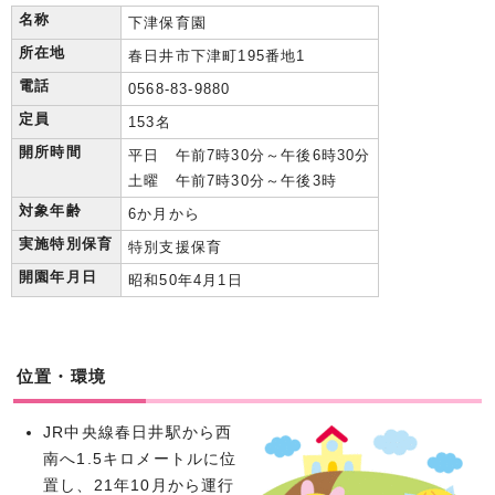
名称
下津保育園
所在地
春日井市下津町195番地1
電話
0568-83-9880
定員
153名
開所時間
平日 午前7時30分～午後6時30分
土曜 午前7時30分～午後3時
対象年齢
6か月から
実施特別保育
特別支援保育
開園年月日
昭和50年4月1日
位置・環境
JR中央線春日井駅から西
南へ1.5キロメートルに位
置し、21年10月から運行