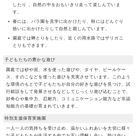
したり 、自然の中をおもいきり走って楽しんでいま
す。
春には、バラ園を見学に出かけたり、秋にはどんぐり
拾いに出かけたりして自然と親しんでいます。
園庭では蝉とりをしたり、近くの用水路ではザリガニ
とりもできます。
子どもたちの豊かな遊び
園庭では砂や泥、水を使った遊びや、タイヤ、ビールケー
ス、すのこなどを使った遊びを充実させています。このよう
な環境のもとで子どもたちが自分の好きな遊びを見つけ、試
行錯誤をして発展させるなどしてじっくり遊び込むことで、
好奇心や集中力、忍耐力、コミュニケーション能力など非認
知能力の基礎が育まれていきます。
特別支援保育実施園
一人一人の気持ちを受け止め、温かいふれあいを大切に様々
な子どもたちが生活する中でお互い理解し合い、助け合い、