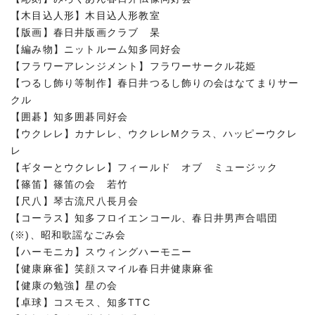
【木目込人形】木目込人形教室
【版画】春日井版画クラブ 杲
【編み物】ニットルーム知多同好会
【フラワーアレンジメント】フラワーサークル花姫
【つるし飾り等制作】春日井つるし飾りの会はなてまりサー
クル
【囲碁】知多囲碁同好会
【ウクレレ】カナレレ、ウクレレMクラス、ハッピーウクレ
レ
【ギターとウクレレ】フィールド オブ ミュージック
【篠笛】篠笛の会 若竹
【尺八】琴古流尺八長月会
【コーラス】知多フロイエンコール、春日井男声合唱団
(※)、昭和歌謡なごみ会
【ハーモニカ】スウィングハーモニー
【健康麻雀】笑顔スマイル春日井健康麻雀
【健康の勉強】星の会
【卓球】コスモス、知多TTC