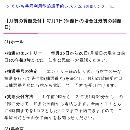
あいち共同利用型施設予約システム
（外部リンク）
【月初の貸館受付】毎月1日(休館日の場合は最初の開館
日)
(1)ホール
●抽選のエントリー 毎月
15日から20日
(月曜日の場合は前
日)
の午後3時まで
に、知多公民館へお電話ください。
●抽選番号の決定
エントリー締め切り後、当館で公平な
抽選を行って受付順(抽選番号)を決定し、月初の貸館受付日
は抽選番号順に当館から電話して、予約を受け付けます。
●貸館受付方法
1.午前9時から 2.午後1時30分から の
2部に分けて、知多公民館から電話します。全面・半面とも
に4時間までを1コマとした2コマまで予約できますので、ご
希望日時と全面か半面かをお知らせください。
(2)集会室