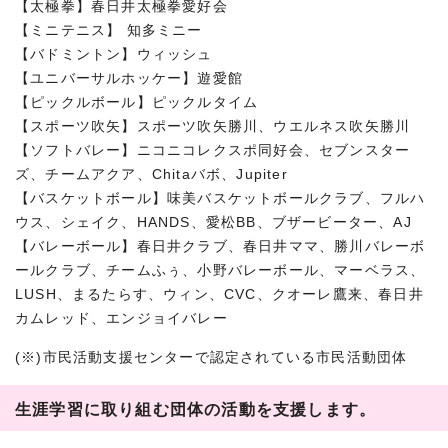
【太極拳】春日井太極拳愛好会
【ミニテニス】 知多ミニー
【バドミントン】ウィッシュ
【ユニバーサルホッケー】遊愛館
【ピックルボール】ピックルタイム
【スポーツ吹矢】スポーツ吹矢勝川、ウエルネス吹矢勝川
【ソフトバレー】ニコニコレクスポ同好会、セブンスター
ズ、チームアクア、Chitaバボ、Jupiter
【バスケットボール】味美バスケットボールクラブ、フルハ
ウス、シェイク、HANDS、愛松BB、ブザービーター、AJ
【バレーボール】春日井クラブ、春日井ママ、勝川バレーボ
ールクラブ、チームふぅ、小野バレーボール、マーベラス、
LUSH、まるたらす、ウィン、CVC、クオーレ鷹来、春日井
カムレッド、エンジョイバレー
(※)市民活動支援センターで認定されている市民活動団体
生涯学習に取り組む団体の活動を支援します。