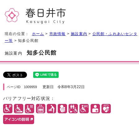
現在の位置：
ホーム
>
市政情報
>
施設案内
>
公民館・ふれあいセンタ
ー等
> 知多公民館
知多公民館
施設案内
更新日 令和8年3月22日
ページID 1009959
バリアフリー対応状況：