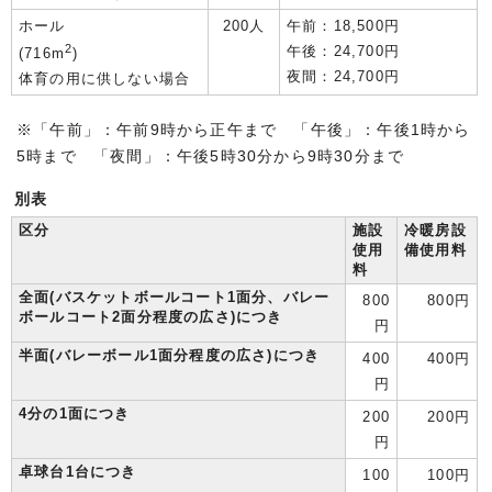
ホール
200人
午前：18,500円
2
午後：24,700円
(716m
)
夜間：24,700円
体育の用に供しない場合
※「午前」：午前9時から正午まで 「午後」：午後1時から
5時まで 「夜間」：午後5時30分から9時30分まで
別表
区分
施設
冷暖房設
使用
備使用料
料
全面(バスケットボールコート1面分、バレー
800
800円
ボールコート2面分程度の広さ)につき
円
半面(バレーボール1面分程度の広さ)につき
400
400円
円
4分の1面につき
200
200円
円
卓球台1台につき
100
100円