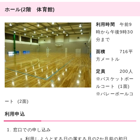
ホール(2階 体育館)
利用時間
午前9
時から午後9時30
分まで
面積
716平
方メートル
定員
200人
※バスケットボー
ルコート (1面)
※バレーボールコ
ート (2面)
利用申込
窓口での申し込み
利用しようとする日の属する月の2か月前の初日