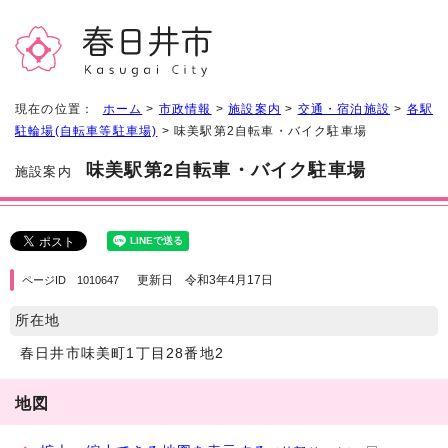
現在の位置：
ホーム
>
市政情報
>
施設案内
>
交通・宿泊施設
>
各駅
駐輪場(自転車等駐車場)
> 味美駅第2自転車・バイク駐車場
味美駅第2自転車・バイク駐車場
施設案内
更新日 令和3年4月17日
ページID 1010647
所在地
春日井市味美町1丁目28番地2
地図