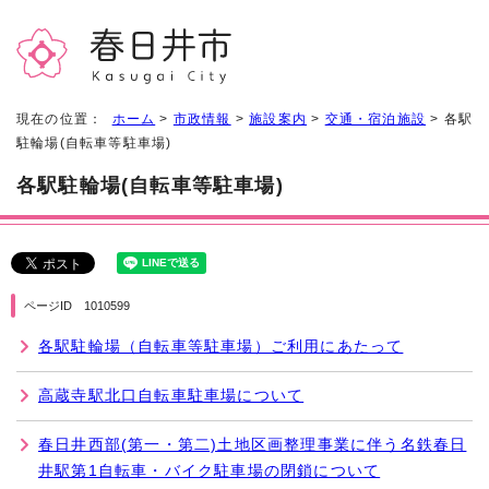
現在の位置：
ホーム
>
市政情報
>
施設案内
>
交通・宿泊施設
> 各駅
駐輪場(自転車等駐車場)
各駅駐輪場(自転車等駐車場)
ページID 1010599
各駅駐輪場（自転車等駐車場）ご利用にあたって
高蔵寺駅北口自転車駐車場について
春日井西部(第一・第二)土地区画整理事業に伴う名鉄春日
井駅第1自転車・バイク駐車場の閉鎖について