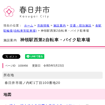
現在の位置：
ホーム
>
市政情報
>
施設案内
>
交通・宿泊施設
>
各駅
駐輪場(自転車等駐車場)
> 神領駅西第2自転車・バイク駐車場
神領駅西第2自転車・バイク駐車場
施設案内
更新日 令和5年5月15日
ページID 1030456
所在地
春日井市堀ノ内町1丁目100番地20
地図