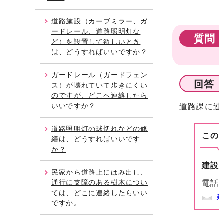
道路施設（カーブミラー、ガ
ードレール、道路照明灯な
質問
ど）を設置して欲しいとき
は、どうすればいいですか？
ガードレール（ガードフェン
回答
ス）が壊れていて歩きにくい
のですが、どこへ連絡したら
いいですか？
道路課に
道路照明灯の球切れなどの修
この
繕は、どうすればいいです
か？
建設
民家から道路上にはみ出し、
通行に支障のある樹木につい
電話
ては、どこに連絡したらいい
ですか。