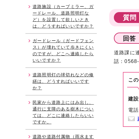
道路施設（カーブミラー、ガ
ードレール、道路照明灯な
質問
ど）を設置して欲しいとき
は、どうすればいいですか？
回答
ガードレール（ガードフェン
ス）が壊れていて歩きにくい
道路課に
のですが、どこへ連絡したら
いいですか？
話：0568
道路照明灯の球切れなどの修
この
繕は、どうすればいいです
か？
建設
民家から道路上にはみ出し、
通行に支障のある樹木につい
電話
ては、どこに連絡したらいい
ですか。
道路や道路付属物（雨水ます