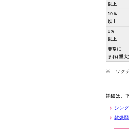
以上
10％
以上
1％
以上
非常に
まれ(重大
※ ワク
詳細は、
シング
乾燥弱