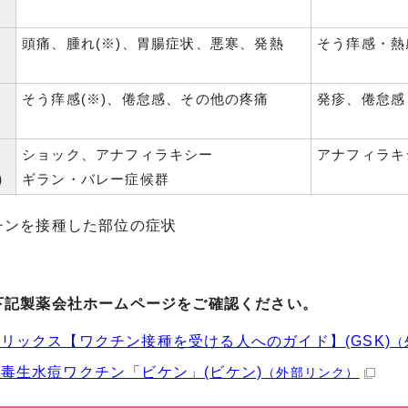
頭痛、腫れ(※)、胃腸症状、悪寒、発熱
そう痒感・熱
そう痒感(※)、倦怠感、その他の疼痛
発疹、倦怠感
ショック、アナフィラキシー
アナフィラキ
)
ギラン・バレー症候群
チンを接種した部位の症状
下記製薬会社ホームページをご確認ください。
リックス【ワクチン接種を受ける人へのガイド】(GSK)
（
毒生水痘ワクチン「ビケン」(ビケン)
（外部リンク）