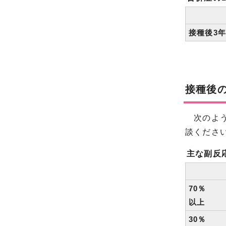
接種後3
接種後
次のよう
談くださ
主な副反
70％
以上
30％