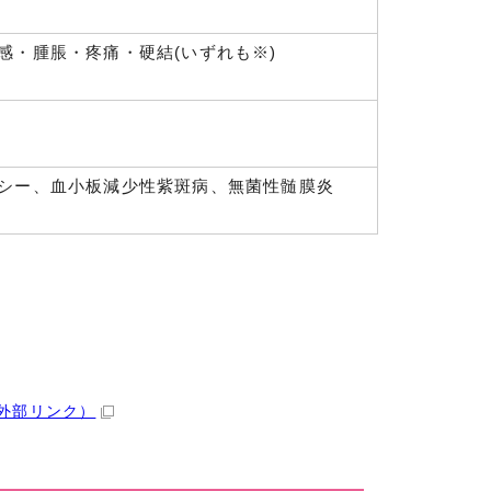
感・腫脹・疼痛・硬結(いずれも※)
シー、血小板減少性紫斑病、無菌性髄膜炎
外部リンク）