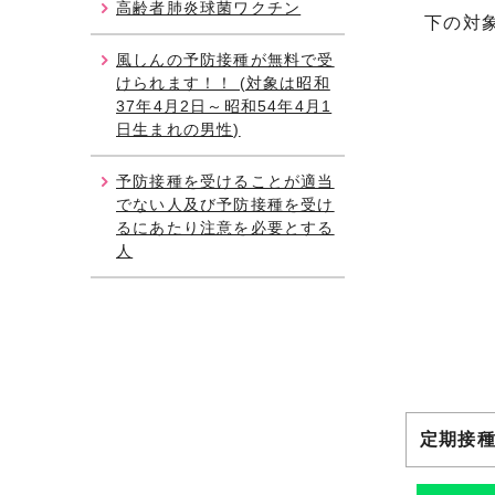
高齢者肺炎球菌ワクチン
下の対象
風しんの予防接種が無料で受
けられます！！ (対象は昭和
37年4月2日～昭和54年4月1
日生まれの男性)
予防接種を受けることが適当
でない人及び予防接種を受け
るにあたり注意を必要とする
人
定期接