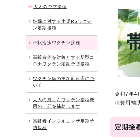
大人の予防接種
妊婦に対する小児RSワクチ
ン定期接種
帯状疱疹ワクチン接種
高齢者等を対象とする新型コ
ロナワクチン定期予防接種
ワクチン毎の主な副反応につ
いて
令和7年
大人の風しんワクチン接種費
種費用補
用の一部を補助します
高齢者インフルエンザ定期予
定期接
防接種