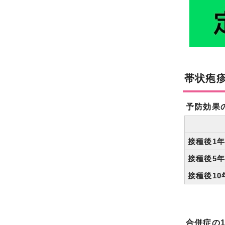
帯状疱
予防効果
接種後1
接種後5
接種後10
合併症の