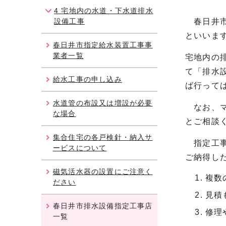
4 宅地内の水道・下水道排水
設備工事
春日井市
といいま
春日井市指定給水装置工事事
業者一覧
宅地内の
て「排水
給水工事の申し込み
ば行って
水道管の布設又は増設が必要
なお、マ
な場合
とご相談
集合住宅の各戸検針・納入サ
指定工事
ービスについて
ご納得した
磁気活水器の設置にご注意く
複数
ださい
見積
春日井市排水設備指定工事店
修理
一覧