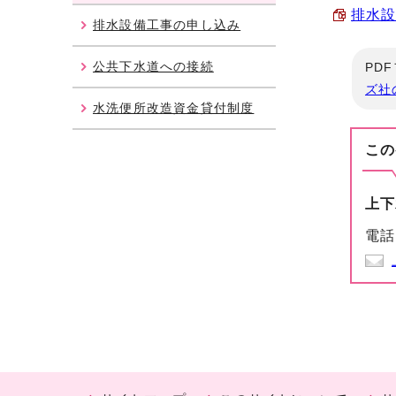
排水設
排水設備工事の申し込み
公共下水道への接続
PD
ズ社
水洗便所改造資金貸付制度
この
上下
電話