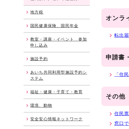
地方税
オンラ
国民健康保険、国民年金
転出
教室・講座・イベント 参加
申し込み
申請書
施設予約
あいち共同利用型施設予約シ
「住
ステム
福祉・健康・子育て・教育
その他
環境、動物
住民
安全安心情報ネットワーク
窓口