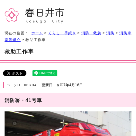
現在の位置：
ホーム
>
くらし・手続き
>
消防・救急
>
消防
>
消防車
両等紹介
> 救助工作車
救助工作車
更新日 令和7年4月16日
ページID 1013914
消防署・41号車