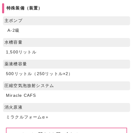
特殊装備（装置）
主ポンプ
A-2級
水槽容量
1,500リットル
薬液槽容量
500リットル（250リットル×2）
圧縮空気泡放射システム
Miracle CAFS
消火原液
ミラクルフォームα＋