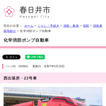
現在の位置：
ホーム
>
くらし・手続き
>
消防・救急
>
消防
>
消防車
両等紹介
> 化学消防ポンプ自動車
化学消防ポンプ自動車
更新日 令和7年4月16日
ページID 1003841
西出張所・23号車