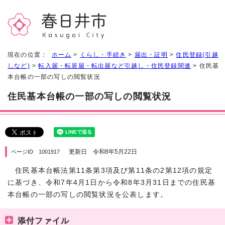
現在の位置：
ホーム
>
くらし・手続き
>
届出・証明
>
住民登録(引越
しなど)
>
転入届・転居届・転出届など引越し・住民登録関連
> 住民基
本台帳の一部の写しの閲覧状況
住民基本台帳の一部の写しの閲覧状況
更新日 令和8年5月22日
ページID 1001917
住民基本台帳法第11条第3項及び第11条の2第12項の規定
に基づき、令和7年4月1日から令和8年3月31日までの住民基
本台帳の一部の写しの閲覧状況を公表します。
添付ファイル