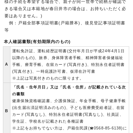
様の手続を希望する場合で、親子が同一世帯で続柄が確認で
きる場合又は本籍地が春日井市の場合は、お持ちいただく必
要はありません。)
例：戸籍全部事項証明書(戸籍謄本)、後見登記事項証明書
等
本人確認書類(有効期限内のもの)
運転免許証、運転経歴証明書(交付年月日が平成24年4月1日
以降のもの)、旅券、身体障害者手帳、精神障害者保健福祉
A
手帳、療育手帳、在留カード(写真付き)、特別永住者証明書
(写真付き)、一時庇護許可書、仮滞在許可書
※上記は写真付きのものに限ります。
「氏名・生年月日」又は「氏名・住所」が記載されている次
の書類
健康保険資格確認書、介護保険証、年金手帳、母子健康手帳
(出生届出済証明済みのもの)、子ども医療費受給者証、在留
B
カード(写真なし)、特別永住者証明書(写真なし)、社員証、
学生証、学校名が記載された各種証書
※上記をお持ちでない方は、戸籍住民課(☎0568-85-6138)に