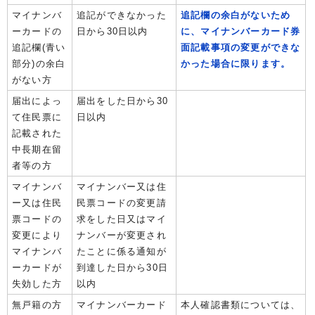
マイナンバ
追記ができなかった
追記欄の余白がないため
ーカードの
日から30日以内
に、マイナンバーカード券
追記欄(青い
面記載事項の変更ができな
部分)の余白
かった場合に限ります。
がない方
届出によっ
届出をした日から30
て住民票に
日以内
記載された
中長期在留
者等の方
マイナンバ
マイナンバー又は住
ー又は住民
民票コードの変更請
票コードの
求をした日又はマイ
変更により
ナンバーが変更され
マイナンバ
たことに係る通知が
ーカードが
到達した日から30日
失効した方
以内
無戸籍の方
マイナンバーカード
本人確認書類については、