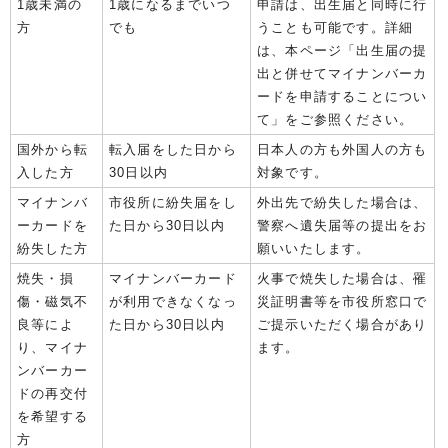
1歳未満の
1歳になるまでいつ
申請は、出生届と同時に行
方
でも
うことも可能です。詳細
は、本ページ「出生届の提
出と併せてマイナンバーカ
ードを申請することについ
て」をご参照ください。
国外から転
転入届をした日から
日本人の方も外国人の方も
入した方
30日以内
対象です。
マイナンバ
市役所に紛失届をし
外出先で紛失した場合は、
ーカードを
た日から30日以内
警察へ遺失届等の提出をお
紛失した方
願いいたします。
焼失・損
マイナンバーカード
火事で焼失した場合は、罹
傷・磁気不
が利用できなくなっ
災証明書等を市役所窓口で
良等によ
た日から30日以内
ご提示いただく場合があり
り、マイナ
ます。
ンバーカー
ドの再交付
を希望する
方